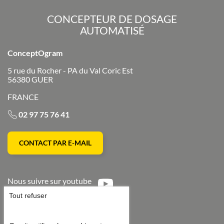
CONCEPTEUR DE DOSAGE
AUTOMATISÉ
ConceptOgram
5 rue du Rocher - PA du Val Coric Est
56380
GUER
FRANCE
02 97 75 76 41
CONTACT PAR E-MAIL
Nous suivre sur youtube
Tout refuser
Nous suivre sur linkedin